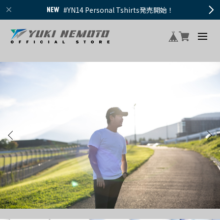
#YN14 Personal Tshirts発売開始！